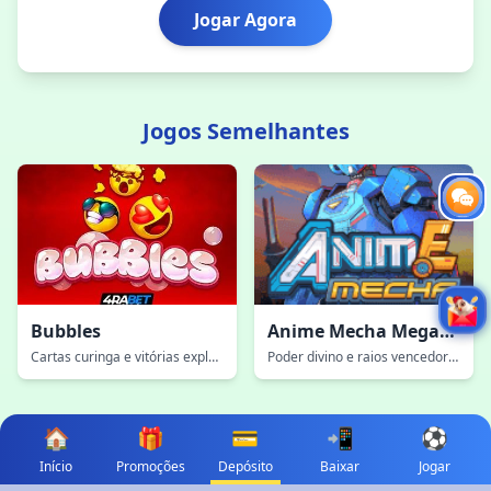
Jogar Agora
Jogos Semelhantes
Bubbles
Anime Mecha Megaways™
Cartas curinga e vitórias explosivas!
Poder divino e raios vencedores!
🏠
🎁
💳
📲
⚽
Início
Promoções
Depósito
Baixar
Jogar