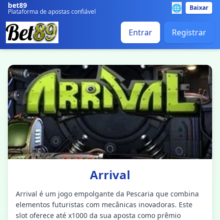
bet89
🌐
Baixar
Plataforma de apostas confiável
Entrar
Registrar
Arrival
Arrival é um jogo empolgante da Pescaria que combina
elementos futuristas com mecânicas inovadoras. Este
slot oferece até x1000 da sua aposta como prêmio