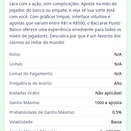
cara com a ação, sem complicações. Aposte na mão do
jogador, do banco ou empate, e veja se sua sorte está
com você. Com gráficos limpos, interface intuitiva e
apostas que variam entre R$1 e R$500, o Baccarat Punto
Banco oferece uma experiência envolvente para todos os
níveis de jogadores. Descubra por que é um favorito dos
casinos ao redor do mundo!
Rolos:
N/A
Linhas:
N/A
Linhas de Pagamento:
N/A
Frequência de Acerto:
Alto
Rodadas Grátis:
Não aplicável
Ganho Máximo:
100x a aposta
Probabilidade de Ganho Máximo:
0.5%
Volatilidade:
Baixa