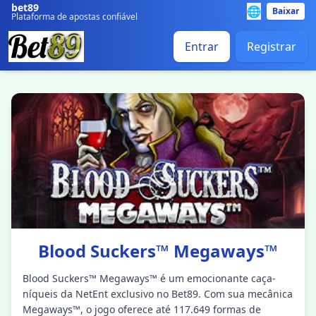
bet89
🌐
Baixar
Plataforma de apostas confiável
Entrar
Registrar
Blood Suckers™ Megaways™
Blood Suckers™ Megaways™ é um emocionante caça-
níqueis da NetEnt exclusivo no Bet89. Com sua mecânica
Megaways™, o jogo oferece até 117.649 formas de