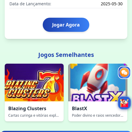
Data de Lançamento:
2025-05-30
Jogar Agora
Jogos Semelhantes
Blazing Clusters
BlastX
Cartas curinga e vitórias explosivas!
Poder divino e raios vencedores!