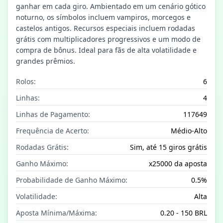
ganhar em cada giro. Ambientado em um cenário gótico
noturno, os símbolos incluem vampiros, morcegos e
castelos antigos. Recursos especiais incluem rodadas
grátis com multiplicadores progressivos e um modo de
compra de bônus. Ideal para fãs de alta volatilidade e
grandes prêmios.
Rolos:
6
Linhas:
4
Linhas de Pagamento:
117649
Frequência de Acerto:
Médio-Alto
Rodadas Grátis:
Sim, até 15 giros grátis
Ganho Máximo:
x25000 da aposta
Probabilidade de Ganho Máximo:
0.5%
Volatilidade:
Alta
Aposta Mínima/Máxima:
0.20 - 150 BRL